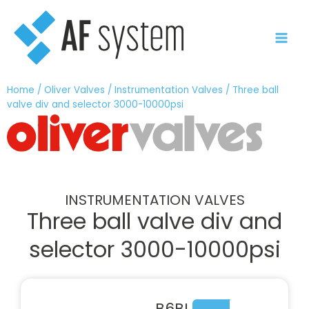
Vai
al
contenuto
Home
/
Oliver Valves
/
Instrumentation Valves
/ Three ball
valve div and selector 3000-10000psi
INSTRUMENTATION VALVES
Three ball valve div and
selector 3000-10000psi
B6BL