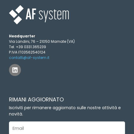
Headquarter
Via Landini, 76 – 21050 Marnate (VA)
Tel. +39 0331.365239
P.IVA IT03562540124
contatti@af-system.it
L
i
n
k
e
d
RIMANI AGGIORNATO
i
n
Iscriviti per rimanere aggiornato sulle nostre attività e
novità.
Email