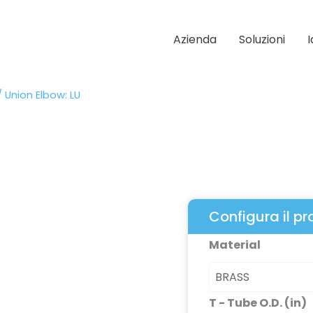
Azienda
Soluzioni
 Union Elbow: LU
Configura il p
Union
Material
Elbow:
LU
quantità
T - Tube O.D. (in)