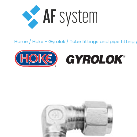
Vai
al
contenuto
Home
/
Hoke - Gyrolok
/
Tube fittings and pipe fitting
/