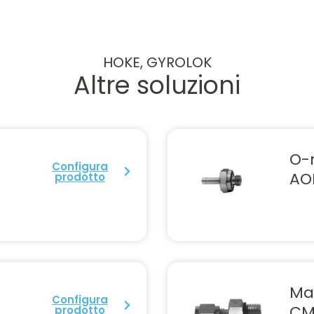
HOKE, GYROLOK
Altre soluzioni
O-
Configura
AO
prodotto
Ma
Configura
CM
prodotto