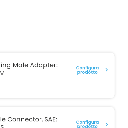
ring Male Adapter:
Configura
M
prodotto
le Connector, SAE:
Configura
S
prodotto