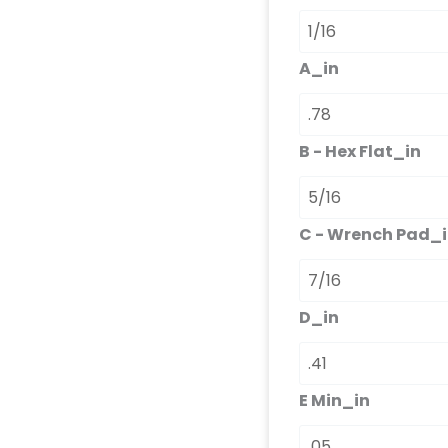
A_in
B - Hex Flat_in
C - Wrench Pad_
D_in
E Min_in