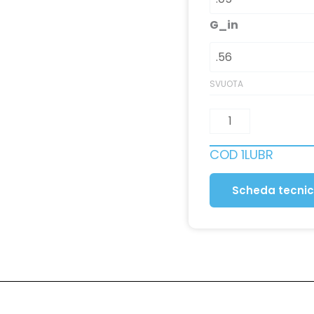
G_in
SVUOTA
COD
1LUBR
Scheda tecni