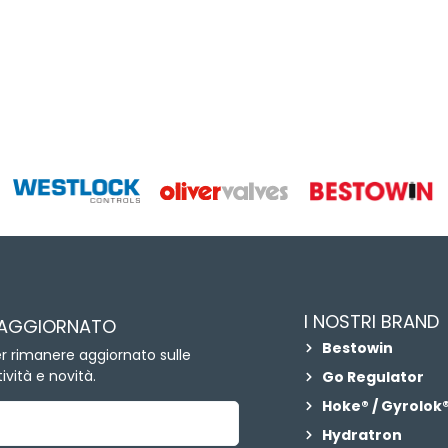
I NOSTRI BRAND
 AGGIORNATO
Bestowin
per rimanere aggiornato sulle
ività e novità.
Go Regulator
Hoke® / Gyrolok®
Hydratron