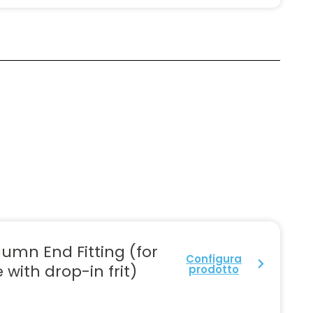
umn End Fitting (for
Configura
 with drop-in frit)
prodotto