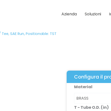
Azienda
Soluzioni
 Tee, SAE Run, Positionable: TST
Configura il p
Tee,
Material
SAE
Run,
Positionable:
T - Tube O.D. (in)
TST