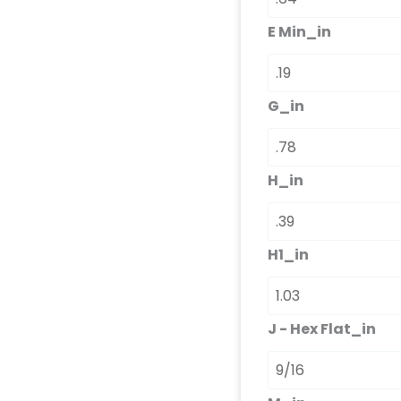
E Min_in
G_in
H_in
H1_in
J - Hex Flat_in