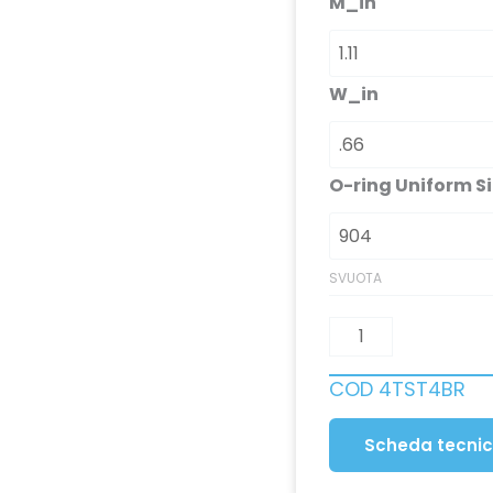
M_in
W_in
O-ring Uniform S
SVUOTA
COD
4TST4BR
Scheda tecni