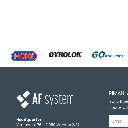
RIMANI
Iscriviti 
nostre att
Headquarter
Email
Via Landini, 76 – 21050 Marnate (VA)