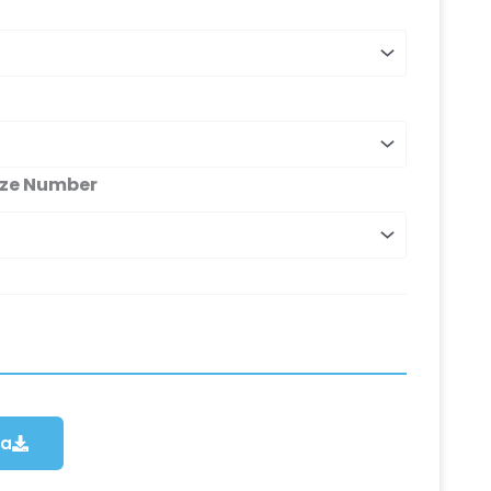
ize Number
ca