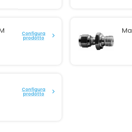
TM
Ma
Configura
prodotto
Configura
prodotto