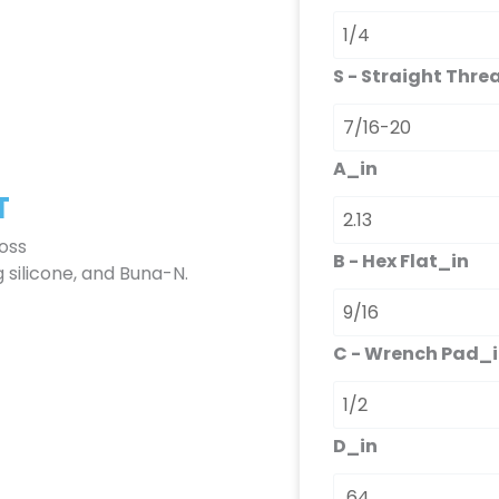
quantità
S - Straight Thre
A_in
T
oss
B - Hex Flat_in
g silicone, and Buna-N.
C - Wrench Pad_
D_in