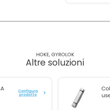
HOKE, GYROLOK
Altre soluzioni
BA
Col
Configura
use
prodotto