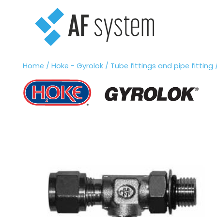
Vai
al
contenuto
Home
/
Hoke - Gyrolok
/
Tube fittings and pipe fitting
/