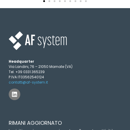
Headquarter
Via Landini, 76 – 21050 Marnate (VA)
Tel. +39 0331.365239
P.IVA IT03562540124
contatti@af-system.it
L
i
n
k
e
d
RIMANI AGGIORNATO
i