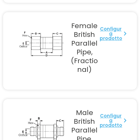
Female
Configur
British
a
prodotto
Parallel
Pipe,
(Fractio
nal)
Male
Configur
British
a
prodotto
Parallel
Pipe,