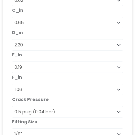
C_in
D_in
E_in
F_in
Crack Pressure
Fitting Size