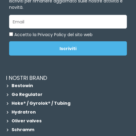
n
Iscriviti per rimanere aggiornato sulle nostre attività e
novità.
Email
Accetto la Privacy Policy del sito web
Iscriviti
I NOSTRI BRAND
Bestowin
Go Regulator
Hoke® / Gyrolok® / Tubing
Hydratron
Oliver valves
Schramm