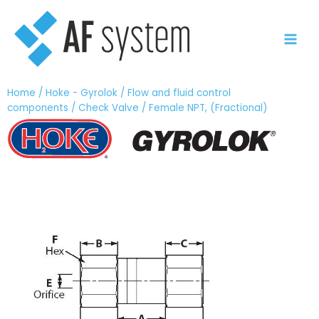
Vai
al
contenuto
Home
/
Hoke - Gyrolok
/
Flow and fluid control
components
/
Check Valve
/ Female NPT, (Fractional)