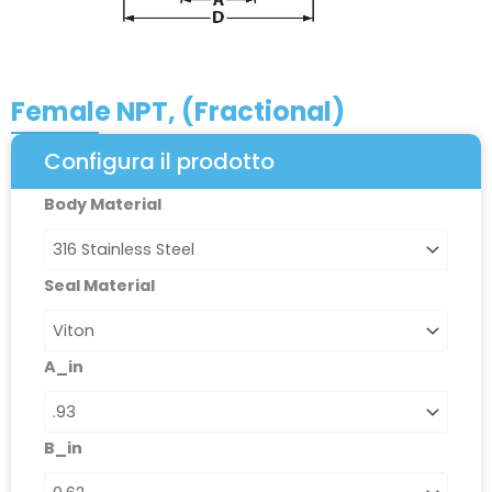
Female NPT, (Fractional)
Configura il prodotto
Female
Body Material
NPT,
(Fractional)
quantità
Seal Material
A_in
B_in