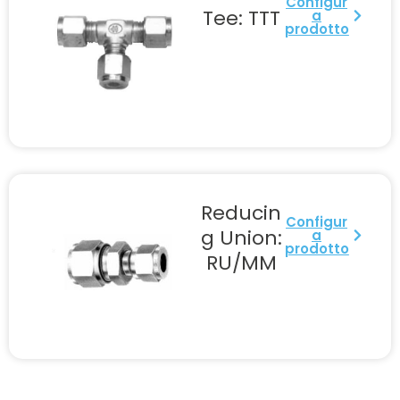
Configur
Tee: TTT
a
prodotto
Reducin
Configur
g Union:
a
prodotto
RU/MM