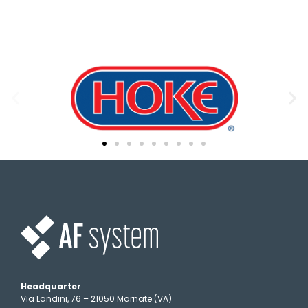
Headquarter
Via Landini, 76 – 21050 Marnate (VA)