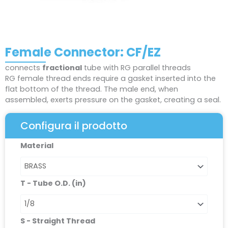
Female Connector: CF/EZ
connects
fractional
tube with RG parallel threads
RG female thread ends require a gasket inserted into the
flat bottom of the thread. The male end, when
assembled, exerts pressure on the gasket, creating a seal.
Configura il prodotto
Female
Material
Connector:
CF/EZ
quantità
T - Tube O.D. (in)
S - Straight Thread