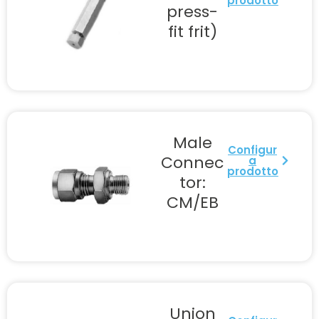
prodotto
press-
fit frit)
Male
Configur
Connec
a
prodotto
tor:
CM/EB
Union