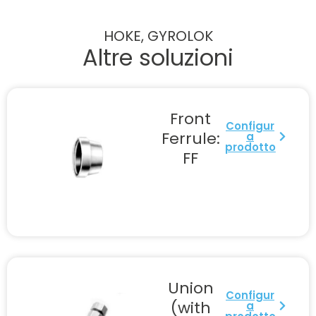
HOKE, GYROLOK
Altre soluzioni
Front
Configur
Ferrule:
a
prodotto
FF
Union
Configur
(with
a