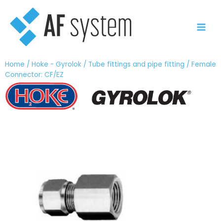
Vai
al
contenuto
Home
/
Hoke - Gyrolok
/
Tube fittings and pipe fitting
/ Female
Connector: CF/EZ