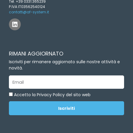
Tel. +39 0331.365239
P.IVA IT03562540124
contatti@af-system.it
L
i
n
k
e
d
RIMANI AGGIORNATO
i
n
Iscriviti per rimanere aggiornato sulle nostre attività e
novità.
Email
Accetto la Privacy Policy del sito web
Iscriviti