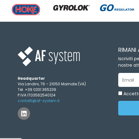
RIMANI
Iscriviti 
nostre att
Headquarter
Email
Via Landini, 76 – 21050 Marnate (VA)
Tel. +39 0331.365239
Accetto
P.IVA IT03562540124
contatti@af-system.it
L
i
n
k
e