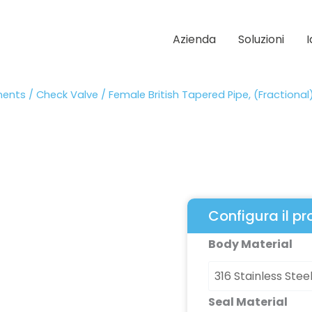
Azienda
Soluzioni
nents
/
Check Valve
/ Female British Tapered Pipe, (Fractional
Configura il p
Female
Body Material
British
Tapered
Pipe,
Seal Material
(Fractional)