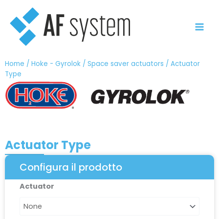
Vai
al
contenuto
Home
/
Hoke - Gyrolok
/
Space saver actuators
/ Actuator
Type
Actuator Type
Configura il prodotto
Actuator
Actuator
Type
quantità