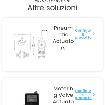
HOKE, GYROLOK
Altre soluzioni
Pneum
Configur
atic
a
prodotto
Actuato
rs
Meterin
Configur
g Valve
a
prodotto
Actuato