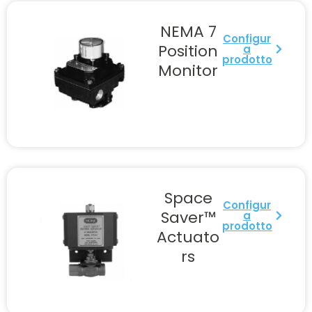
NEMA 7
Configur
Position
a
prodotto
Monitor
Space
Configur
Saver™
a
prodotto
Actuato
rs