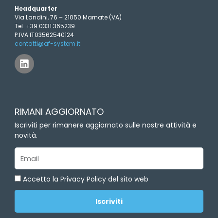
Headquarter
Via Landini, 76 – 21050 Marnate (VA)
Tel. +39 0331.365239
P.IVA IT03562540124
contatti@af-system.it
L
i
n
k
e
d
RIMANI AGGIORNATO
i
n
Iscriviti per rimanere aggiornato sulle nostre attività e
novità.
Email
Accetto la Privacy Policy del sito web
Iscriviti